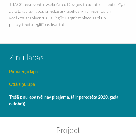
TRACK absolventu izsekošanā. Deviņas fakultātes - neatkarīgas
augstākās izglītības sniedzējas- izsekos viņu nesenos un
vecākos absolventus, lai iegūtu atgriezenisko saiti un
paaugstinātu izglītības kvalitāti.
Ziņu lapas
Pirmā ziņu lapa
Otrā ziņu lapa
Trešā ziņu lapa (vēl nav pieejama, tā ir paredzēta 2020. gada
oktobrī))
Project