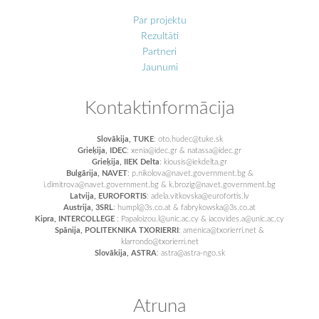
Par projektu
Rezultāti
Partneri
Jaunumi
Kontaktinformācija
Slovākija, TUKE
: oto.hudec@tuke.sk
Grieķija, IDEC
: xenia@idec.gr & natassa@idec.gr
Grieķija, IIEK Delta
: kiousis@iekdelta.gr
Bulgārija, NAVET
: p.nikolova@navet.government.bg &
i.dimitrova@navet.government.bg & k.brozig@navet.government.bg
Latvija, EUROFORTIS
: adela.vitkovska@eurofortis.lv
Austrija, 3SRL
: humpl@3s.co.at & fabrykowska@3s.co.at
Kipra, INTERCOLLEGE
: Papaloizou.l@unic.ac.cy & iacovides.a@unic.ac.cy
Spānija, POLITEKNIKA TXORIERRI
: amenica@txorierri.net &
klarrondo@txorierri.net
Slovākija, ASTRA
: astra@astra-ngo.sk
Atruna