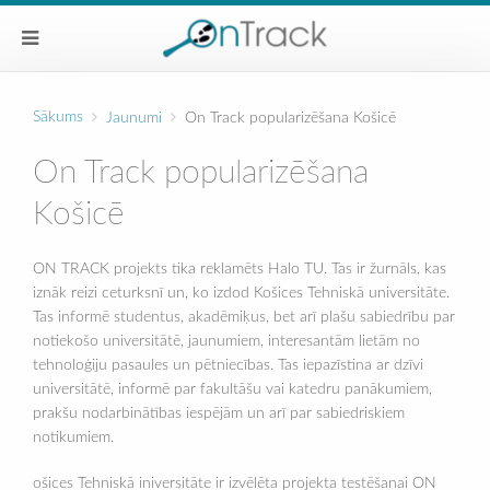
Sākums
Jaunumi
On Track popularizēšana Košicē
On Track popularizēšana
Košicē
ON TRACK projekts tika reklamēts Halo TU. Tas ir žurnāls, kas
iznāk reizi ceturksnī un, ko izdod Košices Tehniskā universitāte.
Tas informē studentus, akadēmiķus, bet arī plašu sabiedrību par
notiekošo universitātē, jaunumiem, interesantām lietām no
tehnoloģiju pasaules un pētniecības. Tas iepazīstina ar dzīvi
universitātē, informē par fakultāšu vai katedru panākumiem,
prakšu nodarbinātības iespējām un arī par sabiedriskiem
notikumiem.
ošices Tehniskā iniversitāte ir izvēlēta projekta testēšanai ON